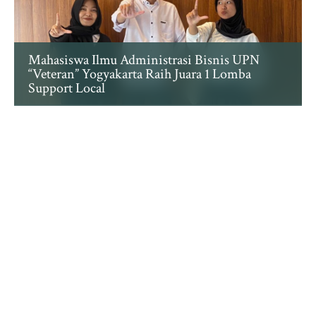
Mahasiswa Ilmu Administrasi Bisnis UPN
“Veteran” Yogyakarta Raih Juara 1 Lomba
Support Local
UPN "VETERAN" YOGYAKARTA
JURUSAN ADMINISTRASI BISNIS
Jl. Babarsari no. 2, Depok, Sleman, Daerah
Istimewa Yogyakarta 55281