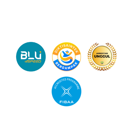
(0274) 465268
administrasi.bisnis@upnyk.ac.id
Profil Kampus
Mata Kuliah
Dosen dan Tenaga Kependidikan
Akreditasi