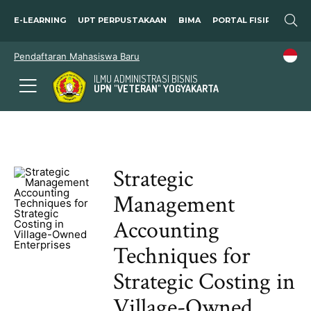
E-LEARNING
UPT PERPUSTAKAAN
BIMA
PORTAL FISIP
SOSP
Pendaftaran Mahasiswa Baru
ILMU ADMINISTRASI BISNIS
UPN "VETERAN" YOGYAKARTA
Strategic
Management
Accounting
Techniques for
Strategic Costing in
Village-Owned