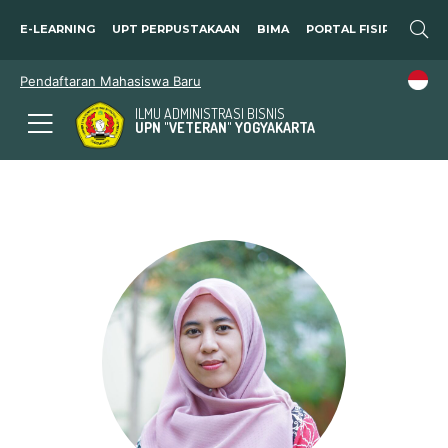
E-LEARNING
UPT PERPUSTAKAAN
BIMA
PORTAL FISIP
SOSP
Pendaftaran Mahasiswa Baru
ILMU ADMINISTRASI BISNIS
UPN "VETERAN" YOGYAKARTA