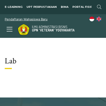
E-LEARNING
UPT PERPUSTAKAAN
BIMA
PORTAL FISIP
SOSP
Pendaftaran Mahasiswa Baru
ILMU ADMINISTRASI BISNIS
UPN "VETERAN" YOGYAKARTA
Lab