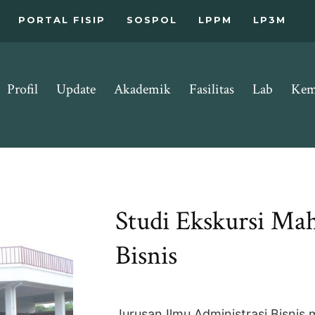
PORTAL FISIP
SOSPOL
LPPM
LP3M
Profil
Update
Akademik
Fasilitas
Lab
Kem
Studi Ekskursi Ma
Bisnis
Jurusan Ilmu Administrasi Bisnis