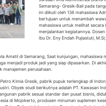
Semarang- Gresik-Bali pada tangg
ini diikuti oleh 136 mahasiswa Ad
bertujuan untuk menambah waw
mahasiswa untuk melihat secara 
menjalankan kegiatannya. Dosen 
Ibu Dr. Eny Endah Pujiastuti, M.S
la Amatil di Semarang, Saat kunjungan, mahasiswa m
ga menjadi produk jadi yang siap dipasarkan. Di akh
ak manajemen perusahaan.
. Petro Kimia Gresik, pabrik pupuk terlengkap di In
ustri. Obyek studi berikutnya adalah PT. Kawasan In
gunan pabrik sesuai standar dan pusat bisnis, diduku
onesia di Mojokerto, produsen minuman suplemen kese