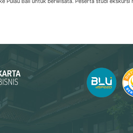
 ke Pulau Bali untuk berwisata. Peserta studi ekskur
KARTA
ISNIS