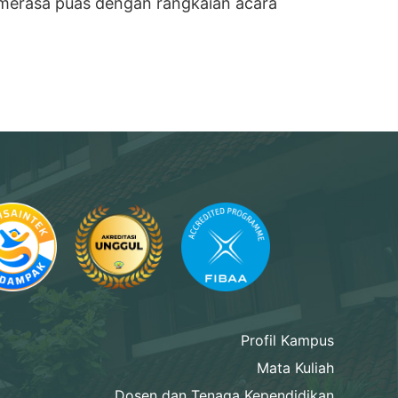
si merasa puas dengan rangkaian acara
Profil Kampus
Mata Kuliah
Dosen dan Tenaga Kependidikan