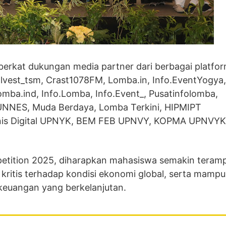
s berkat dukungan media partner dari berbagai platfo
alvest_tsm, Crast1078FM, Lomba.in, Info.EventYogya,
mba.ind, Info.Lomba, Info.Event_, Pusatinfolomba,
BUNNES, Muda Berdaya, Lomba Terkini, HIPMIPT
is Digital UPNYK, BEM FEB UPNVY, KOPMA UPNVYK
etition 2025, diharapkan mahasiswa semakin teramp
 kritis terhadap kondisi ekonomi global, serta mampu
keuangan yang berkelanjutan.