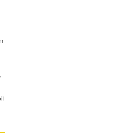
rm
,
il