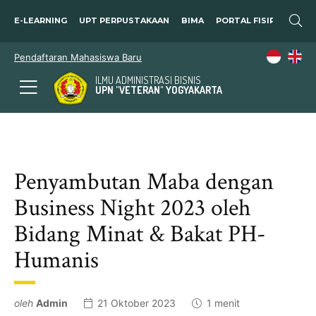
E-LEARNING
UPT PERPUSTAKAAN
BIMA
PORTAL FISIP
SOSP
Pendaftaran Mahasiswa Baru
ILMU ADMINISTRASI BISNIS
UPN "VETERAN" YOGYAKARTA
Penyambutan Maba dengan
Business Night 2023 oleh
Bidang Minat & Bakat PH-
Humanis
oleh
Admin
21 Oktober 2023
1 menit