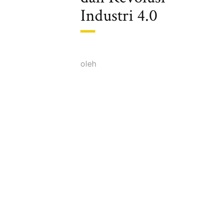
Industri 4.0
oleh
UPN "VETERAN" YOGYAKARTA
JURUSAN ADMINISTRASI BISNIS
Jl. Babarsari no. 2, Depok, Sleman, Daerah
Istimewa Yogyakarta 55281