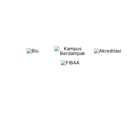
(0274) 465268
administrasi.bisnis@upnyk.ac.id
Profil Kampus
Mata Kuliah
Dosen dan Tenaga Kependidikan
Akreditasi
Lowongan Kerja
© Copyrights 2023-2025. Administrasi Bisnis UPN "Veteran"
Yogyakarta, All rights reserved.